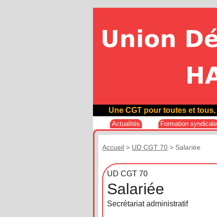
Une CGT pour toutes et tous, 
Actualités
Formation syndical
Accueil
>
UD CGT 70
>
Salariée
UD CGT 70
Salariée
Secrétariat administratif