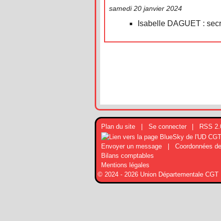
samedi 20 janvier 2024
Isabelle DAGUET : secré
Plan du site
|
Se connecter
|
RSS 2.
Envoyer un message
|
Coordonnées de
Bilans comptables
Mentions légales
© 2024 - 2026 Union Départementale CGT