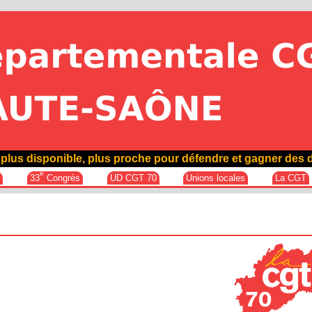
plus disponible, plus proche pour défendre et gagner des d
e
e
33
Congrès
UD CGT 70
Unions locales
La CGT