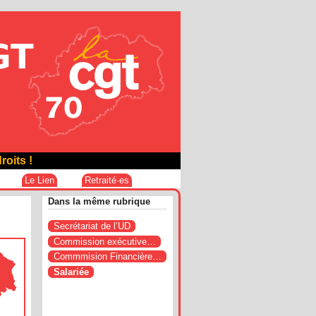
roits !
Le Lien
Retraité·es
Dans la même rubrique
Secrétariat de l’UD
Commission exécutive…
Commmision Financière…
Salariée