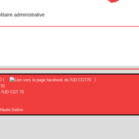
taire administrative
0 |
|
 l'UD CGT 70
 Haute-Saône