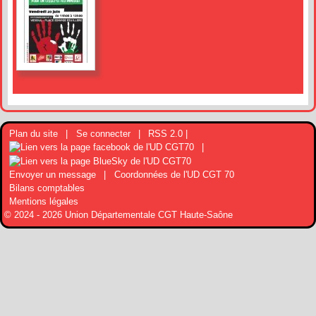
Plan du site
|
Se connecter
|
RSS 2.0 |
|
Envoyer un message
|
Coordonnées de l'UD CGT 70
Bilans comptables
Mentions légales
© 2024 - 2026 Union Départementale CGT Haute-Saône