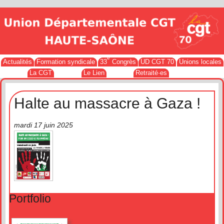
e
Actualités
Formation syndicale
33
Congrès
UD CGT 70
Unions locales
La CGT
Le Lien
Retraité·es
Halte au massacre à Gaza !
mardi 17 juin 2025
Portfolio