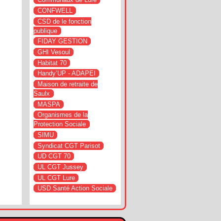
CONFWELL
CSD de le fonction
publique
FIDAY GESTION
GHI Vesoul
Habitat 70
Handy’UP - ADAPEI
Maison de retraite de
Saulx
MASPA
Organismes de la
Protection Sociale
SIMU
Syndicat CGT Parisot
UD CGT 70
UL CGT Jussey
UL CGT Lure
USD Santé Action Sociale