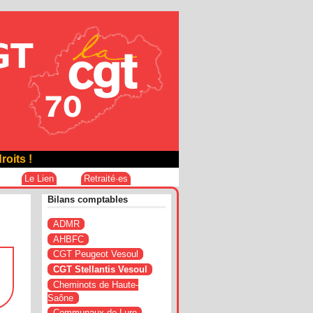
roits !
Le Lien
Retraité·es
Bilans comptables
ADMR
AHBFC
CGT Peugeot Vesoul
CGT Stellantis Vesoul
Cheminots de Haute-
Saône
Communaux de Lure