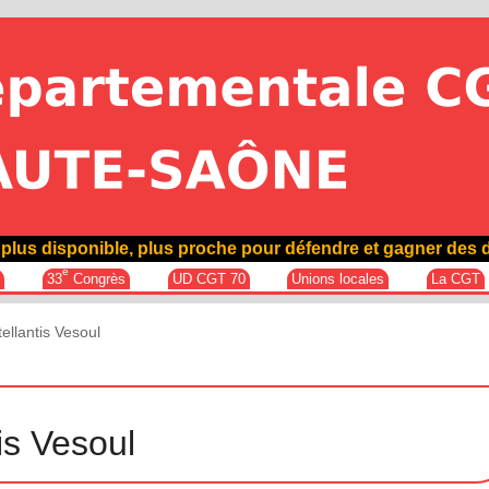
plus disponible, plus proche pour défendre et gagner des d
e
e
33
Congrès
UD CGT 70
Unions locales
La CGT
ellantis Vesoul
is Vesoul