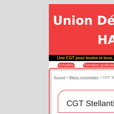
Une CGT pour toutes et tous, 
Actualités
Formation syndical
Accueil
>
Bilans comptables
>
CGT St
CGT Stellant